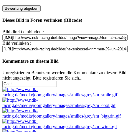
Dieses Bild in Foren verlinken (BBcode)
Bild direkt einbinden :
Bild verlinken :
Kommentare zu diesem Bild
Unregistrierten Benutzern werden die Kommentare zu diesem Bild
nicht angezeigt. Bitte registrieren Sie sich...