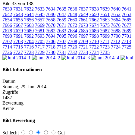
Bild 33 von 138
7630
7631
7632
7633
7634
7635
7636
7637
7638
7639
7640
7641
7642
7643
7644
7645
7646
7647
7648
7649
7650
7651
7652
7653
7654
7655
7656
7657
7658
7659
7660
7661
7662
7663
7664
7665
7666
7667
7668
7669
7670
7671
7672
7673
7674
7675
7676
7677
7678
7679
7680
7681
7682
7683
7684
7685
7686
7687
7688
7689
7690
7691
7692
7693
7694
7695
7696
7697
7698
7699
7700
7701
7702
7703
7704
7705
7706
7707
7708
7709
7710
7711
7712
7713
7714
7715
7716
7717
7718
7719
7720
7721
7722
7723
7724
7725
7726
7727
7728
7729
7730
7731
7732
7733
7734
7735
Bild-Informationen
Datum
Sonntag, 29. Juni 2014
Zugriffe
1487
Bewertung
Keine
Bild-Bewertung
Schlecht
Gut