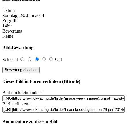
Datum
Sonntag, 29. Juni 2014
Zugriffe
1469
Bewertung
Keine
Bild-Bewertung
Schlecht
Gut
Dieses Bild in Foren verlinken (BBcode)
Bild direkt einbinden :
Bild verlinken :
Kommentare zu diesem Bild