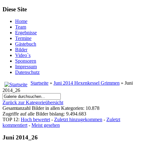
Diese Site
Home
Team
Ergebnisse
Termine
Gästebuch
Bilder
Video`s
Sponsoren
Impressum
Datenschutz
Startseite
»
Juni 2014 Hexenkessel Grimmen
» Juni
2014_26
Zurück zur Kategorieübersicht
Gesamtanzahl Bilder in allen Kategorien: 10.878
Zugriffe auf alle Bilder bislang: 9.494.683
TOP 12:
Hoch bewertet
-
Zuletzt hinzugekommen
-
Zuletzt
kommentiert
-
Meist gesehen
Juni 2014_26