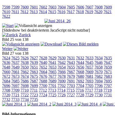
7598
7599
7600
7601
7602
7603
7604
7605
7606
7607
7608
7609
7610
7611
7612
7613
7614
7615
7616
7617
7618
7619
7620
7621
7622
[Slideshow bei deaktiviertem JacaScript nicht nutzbar]
Zurück
Bild 25 von 138
Weiter
Bild 27 von 138
7624
7625
7626
7627
7628
7629
7630
7631
7632
7633
7634
7635
7636
7637
7638
7639
7640
7641
7642
7643
7644
7645
7646
7647
7648
7649
7650
7651
7652
7653
7654
7655
7656
7657
7658
7659
7660
7661
7662
7663
7664
7665
7666
7667
7668
7669
7670
7671
7672
7673
7674
7675
7676
7677
7678
7679
7680
7681
7682
7683
7684
7685
7686
7687
7688
7689
7690
7691
7692
7693
7694
7695
7696
7697
7698
7699
7700
7701
7702
7703
7704
7705
7706
7707
7708
7709
7710
7711
7712
7713
7714
7715
7716
7717
7718
7719
7720
7721
7722
7723
7724
7725
7726
7727
7728
7729
7730
7731
7732
7733
7734
7735
Bild-Informationen