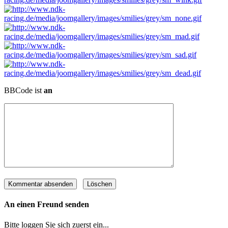
BBCode ist
an
An einen Freund senden
Bitte loggen Sie sich zuerst ein...