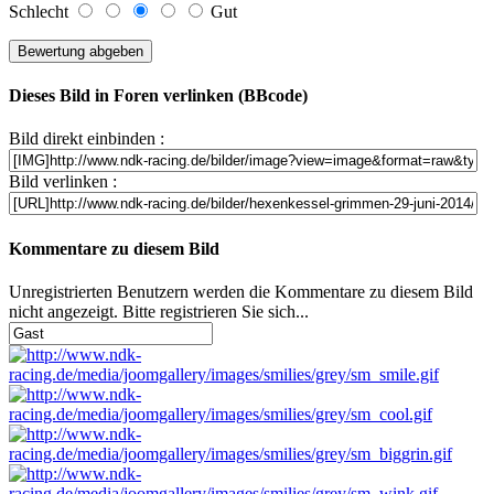
Schlecht
Gut
Dieses Bild in Foren verlinken (BBcode)
Bild direkt einbinden :
Bild verlinken :
Kommentare zu diesem Bild
Unregistrierten Benutzern werden die Kommentare zu diesem Bild
nicht angezeigt. Bitte registrieren Sie sich...