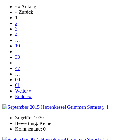
«« Anfang
« Zurück
1
2
3
4
…
19
…
33
…
47
…
60
61
Weiter »
Ende »»
Zugriffe: 1070
Bewertung: Keine
Kommentare: 0